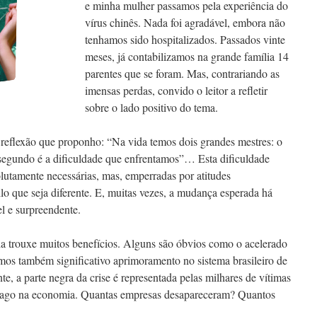
e minha mulher passamos pela experiência do
vírus chinês. Nada foi agradável, embora não
tenhamos sido hospitalizados. Passados vinte
meses, já contabilizamos na grande família 14
parentes que se foram. Mas, contrariando as
imensas perdas, convido o leitor a refletir
sobre o lado positivo do tema.
reflexão que proponho: “Na vida temos dois grandes mestres: o
segundo é a dificuldade que enfrentamos”… Esta dificuldade
lutamente necessárias, mas, emperradas por atitudes
o que seja diferente. E, muitas vezes, a mudança esperada há
l e surpreendente.
a trouxe muitos benefícios. Alguns são óbvios como o acelerado
os também significativo aprimoramento no sistema brasileiro de
e, a parte negra da crise é representada pelas milhares de vítimas
trago na economia. Quantas empresas desapareceram? Quantos