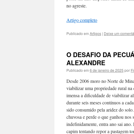
no agreste.
Artigo completo
Publicado em
Artigos
|
Deixe um comentá
O DESAFIO DA PECUÁ
ALEXANDRE
Publicado em
6 de janeiro de 2025
por
F
Desde 2006 moro no Norte de Minas,
viabilizar uma propriedade rural n
imensa a dificuldade de viabilizar 
durante seis meses contínuos a cad
sido consumido pela aridez do solo.
chuvosa e perde o que ganhou nos s
indefinidamente, entra ano sai ano. 
capim tentando repor a pastagem torr