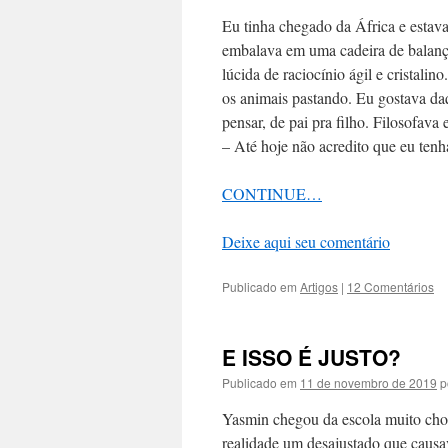
Eu tinha chegado da África e estav
embalava em uma cadeira de balanço
lúcida de raciocínio ágil e cristali
os animais pastando. Eu gostava da
pensar, de pai pra filho. Filosofav
– Até hoje não acredito que eu ten
CONTINUE…
Deixe aqui seu comentário
Publicado em
Artigos
|
12 Comentários
E ISSO É JUSTO?
Publicado em
11 de novembro de 2019
p
Yasmin chegou da escola muito cho
realidade um desajustado que causav