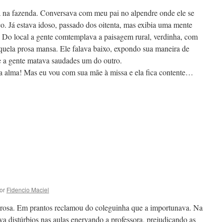
a na fazenda. Conversava com meu pai no alpendre onde ele se
. Já estava idoso, passado dos oitenta, mas exibia uma mente
no. Do local a gente comtemplava a paisagem rural, verdinha, com
quela prosa mansa. Ele falava baixo, expondo sua maneira de
a e a gente matava saudades um do outro.
ha alma! Mas eu vou com sua mãe à missa e ela fica contente…
or
Fidencio Maciel
rosa. Em prantos reclamou do coleguinha que a importunava. Na
a distúrbios nas aulas enervando a professora, prejudicando as