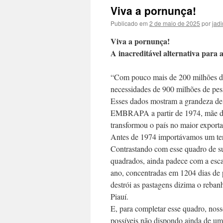
Viva a pornunça!
Publicado em
2 de maio de 2025
por
jadi
Viva a pornunça!
A inacreditável alternativa para 
“Com pouco mais de 200 milhões de h
necessidades de 900 milhões de pe
Esses dados mostram a grandeza de n
EMBRAPA a partir de 1974, mãe do 
transformou o país no maior export
Antes de 1974 importávamos um ter
Contrastando com esse quadro de su
quadrados, ainda padece com a esc
ano, concentradas em 1204 dias de p
destrói as pastagens dizima o reban
Piauí.
E, para completar esse quadro, noss
possíveis não dispondo ainda de uma