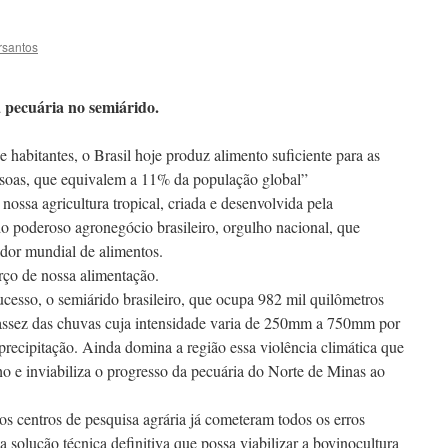
rsantos
a pecuária no semiárido.
abitantes, o Brasil hoje produz alimento suficiente para as
ssoas, que equivalem a 11% da população global”
ossa agricultura tropical, criada e desenvolvida pela
poderoso agronegócio brasileiro, orgulho nacional, que
ador mundial de alimentos.
ço de nossa alimentação.
cesso, o semiárido brasileiro, que ocupa 982 mil quilômetros
assez das chuvas cuja intensidade varia de 250mm a 750mm por
recipitação. Ainda domina a região essa violência climática que
ho e inviabiliza o progresso da pecuária do Norte de Minas ao
os centros de pesquisa agrária já cometeram todos os erros
 solução técnica definitiva que possa viabilizar a bovinocultura