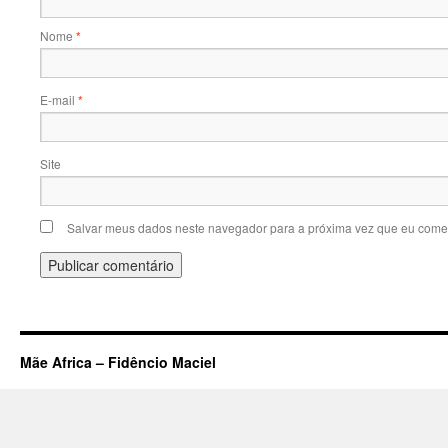
Nome
*
E-mail
*
Site
Salvar meus dados neste navegador para a próxima vez que eu comen
Mãe Africa – Fidêncio Maciel