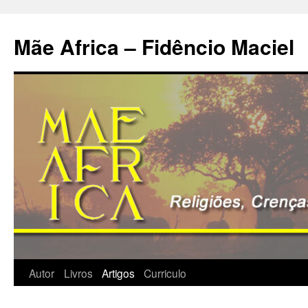
Pular
para
Mãe Africa – Fidêncio Maciel
o
conteúdo
Autor
Livros
Artigos
Curriculo