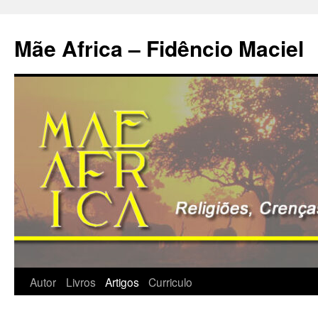
Pular
para
Mãe Africa – Fidêncio Maciel
o
conteúdo
Autor
Livros
Artigos
Curriculo