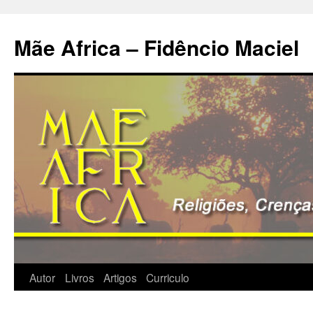
Pular
para
Mãe Africa – Fidêncio Maciel
o
conteúdo
Autor
Livros
Artigos
Curriculo